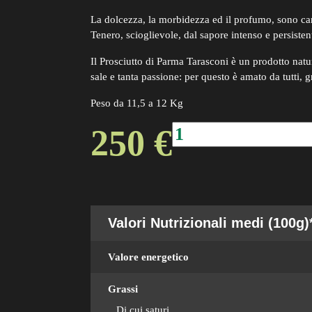
La dolcezza, la morbidezza ed il profumo, sono cara
Tenero, scioglievole, dal sapore intenso e persiste
Il Prosciutto di Parma Tarasconi è un prodotto natur
sale e tanta passione: per questo è amato da tutti, g
Peso da 11,5 a 12 Kg
PROSCIUTTO
250
€
DI
PARMA
GRAN
RISERVA
CON
OSSO
24
Valori Nutrizionali medi (100g)
mesi
quantity
Valore energetico
Grassi
Di cui saturi