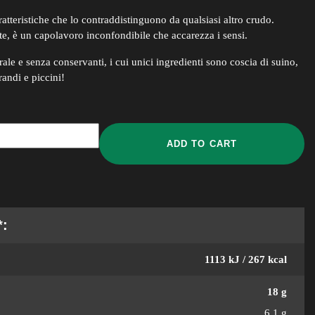
tteristiche che lo contraddistinguono da qualsiasi altro crudo.
nte, è un capolavoro inconfondibile che accarezza i sensi.
ale e senza conservanti, i cui unici ingredienti sono coscia di suino,
randi e piccini!
ADD TO CART
*:
1113 kJ / 267 kcal
18 g
6,1 g